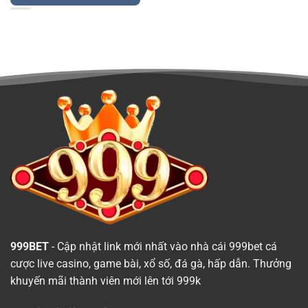
999BET
- Cập nhật link mới nhất vào nhà cái 999bet cá
cược live casino, game bài, xổ số, đá gà, hấp dẫn. Thưởng
khuyến mãi thành viên mới lên tới 999k