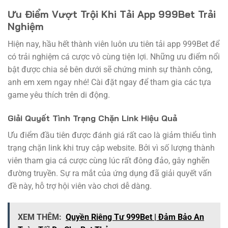
Ưu Điểm Vượt Trội Khi Tải App 999Bet Trải
Nghiệm
Hiện nay, hầu hết thành viên luôn ưu tiên tải app 999Bet để
có trải nghiệm cá cược vô cùng tiện lợi. Những ưu điểm nổi
bật được chia sẻ bên dưới sẽ chứng minh sự thành công,
anh em xem ngay nhé! Cài đặt ngay để tham gia các tựa
game yêu thích trên di động.
Giải Quyết Tình Trạng Chặn Link Hiệu Quả
Ưu điểm đầu tiên được đánh giá rất cao là giảm thiểu tình
trạng chặn link khi truy cập website. Bởi vì số lượng thành
viên tham gia cá cược cùng lúc rất đông đảo, gây nghẽn
đường truyền. Sự ra mắt của ứng dụng đã giải quyết vấn
đề này, hỗ trợ hội viên vào chơi dễ dàng.
XEM THÊM:
Quyền Riêng Tư 999Bet | Đảm Bảo An