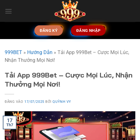
Bỏ
qua
nội
dung
ĐĂNG KÝ
ĐĂNG NHẬP
999BET
»
Hướng Dẫn
»
Tải App 999Bet – Cược Mọi Lúc,
Nhận Thưởng Mọi Nơi!
Tải App 999Bet – Cược Mọi Lúc, Nhận
Thưởng Mọi Nơi!
ĐĂNG VÀO
17/07/2025
BỞI
QUỲNH VY
17
Th7