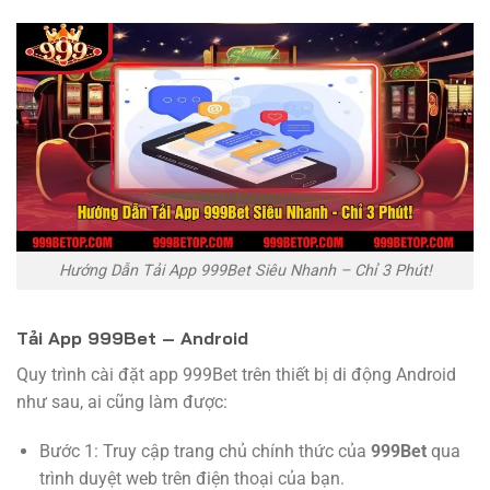
Hướng Dẫn Tải App 999Bet Siêu Nhanh – Chỉ 3 Phút!
Tải App 999Bet – Android
Quy trình cài đặt app 999Bet trên thiết bị di động Android
như sau, ai cũng làm được:
Bước 1: Truy cập trang chủ chính thức của
999Bet
qua
trình duyệt web trên điện thoại của bạn.