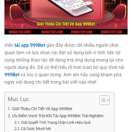
Việc
tải app 999Bet
gần đây được rất nhiều người chơi
quan tâm và lựa chọn cài đặt sử dụng bởi vì tính tiện lợi
cùng những thao tác dễ dàng mà ứng dụng mang lại cho
người dùng đó. Để có thể hiểu rõ hơn toàn bộ quy trình tải
999Bet
và lưu ý quan trọng. Anh em hãy cùng khám phá
ngay nội dung chi tiết trong bài viết này nhé!
Mục Lục
Giới Thiệu Chi Tiết Về App 999Bet
Ưu Điểm Vượt Trội Khi Tải App 999Bet Trải Nghiệm
Giải Quyết Tình Trạng Chặn Link Hiệu Quả
Cá Cược Mượt Mà