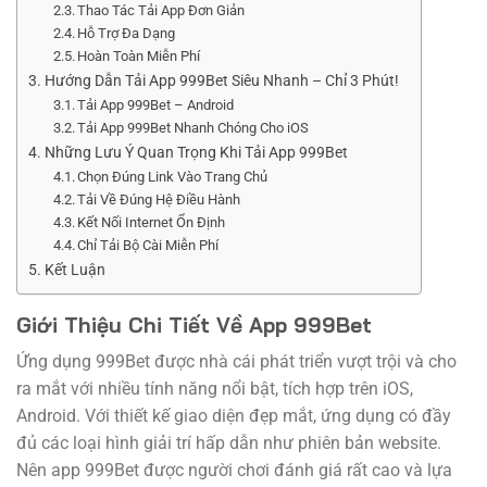
Thao Tác Tải App Đơn Giản
Hỗ Trợ Đa Dạng
Hoàn Toàn Miễn Phí
Hướng Dẫn Tải App 999Bet Siêu Nhanh – Chỉ 3 Phút!
Tải App 999Bet – Android
Tải App 999Bet Nhanh Chóng Cho iOS
Những Lưu Ý Quan Trọng Khi Tải App 999Bet
Chọn Đúng Link Vào Trang Chủ
Tải Về Đúng Hệ Điều Hành
Kết Nối Internet Ổn Định
Chỉ Tải Bộ Cài Miễn Phí
Kết Luận
Giới Thiệu Chi Tiết Về App 999Bet
Ứng dụng 999Bet được nhà cái phát triển vượt trội và cho
ra mắt với nhiều tính năng nổi bật, tích hợp trên iOS,
Android. Với thiết kế giao diện đẹp mắt, ứng dụng có đầy
đủ các loại hình giải trí hấp dẫn như phiên bản website.
Nên app 999Bet được người chơi đánh giá rất cao và lựa