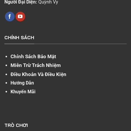
Người Đại Diện:
Quỳnh Vy
CHÍNH SÁCH
Chính Sách Bảo Mật
Miễn Trừ Trách Nhiệm
Điều Khoản Và Điều Kiện
Hướng Dẫn
Khuyến Mãi
TRÒ CHƠI