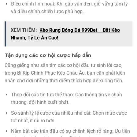
Điều chỉnh linh hoạt: Khi gặp vận đen, giữ vững tâm lý
và điều chỉnh chiến lược phù hợp.
XEM THÊM:
Kèo Rung Bóng Đá 999Bet – Bắt Kèo
Nhanh, Tỷ Lệ Ăn Cao!
Tận dụng các cơ hội cược hấp dẫn
Cũng giống như săn tìm các cơ hội đầu tư sinh lời cao,
trong Bí Kíp Chinh Phục Kèo Châu Âu, bạn cần phải kiên
nhẫn chờ đợi những thời điểm thích hợp để xuống tiền.
Theo dõi các tin tức thể thao: Các thông tin về chấn
thương, đội hình xuất phát.
So sánh tỷ lệ cược của nhiều nhà cái: Chọn mức cược
tốt nhất, ít rủi ro hơn.
Nắm bắt các trận đấu có sự chênh lệch rõ ràng: Ưu tiên