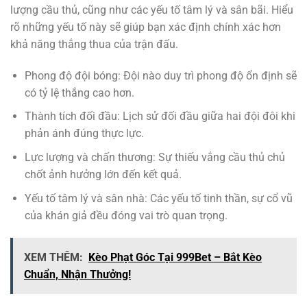
lượng cầu thủ, cũng như các yếu tố tâm lý và sân bãi. Hiểu
rõ những yếu tố này sẽ giúp bạn xác định chính xác hơn
khả năng thắng thua của trận đấu.
Phong độ đội bóng: Đội nào duy trì phong độ ổn định sẽ
có tỷ lệ thắng cao hơn.
Thành tích đối đầu: Lịch sử đối đầu giữa hai đội đôi khi
phản ánh đúng thực lực.
Lực lượng và chấn thương: Sự thiếu vắng cầu thủ chủ
chốt ảnh hưởng lớn đến kết quả.
Yếu tố tâm lý và sân nhà: Các yếu tố tinh thần, sự cổ vũ
của khán giả đều đóng vai trò quan trọng.
XEM THÊM:
Kèo Phạt Góc Tại 999Bet – Bắt Kèo
Chuẩn, Nhận Thưởng!