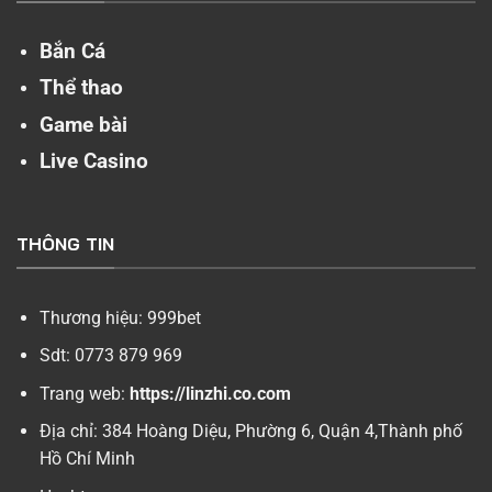
Bắn Cá
Thể thao
Game bài
Live Casino
THÔNG TIN
Thương hiệu:
999bet
Sdt:
0773 879 969
Trang web:
https://linzhi.co.com
Địa chỉ:
384 Hoàng Diệu, Phường 6, Quận 4,Thành phố
Hồ Chí Minh