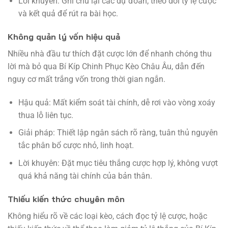
Lời khuyên: Ghi chú lại các dự đoán, theo dõi tỷ lệ cược
và kết quả để rút ra bài học.
Không quản lý vốn hiệu quả
Nhiều nhà đầu tư thích đặt cược lớn để nhanh chóng thu
lời mà bỏ qua Bí Kíp Chinh Phục Kèo Châu Âu, dẫn đến
nguy cơ mất trắng vốn trong thời gian ngắn.
Hậu quả: Mất kiểm soát tài chính, dễ rơi vào vòng xoáy
thua lỗ liên tục.
Giải pháp: Thiết lập ngân sách rõ ràng, tuân thủ nguyên
tắc phân bổ cược nhỏ, linh hoạt.
Lời khuyên: Đặt mục tiêu thắng cược hợp lý, không vượt
quá khả năng tài chính của bản thân.
Thiếu kiến thức chuyên môn
Không hiểu rõ về các loại kèo, cách đọc tỷ lệ cược, hoặc