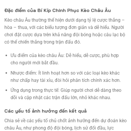
Đặc điểm của Bí Kíp Chinh Phục Kèo Châu Âu
Kèo châu Âu thường thể hiện dưới dạng tỷ lệ cược thắng –
hòa – thua, với các biểu tượng đơn giản và dễ hiểu. Người
chơi đặt cược dựa trên khả năng đội bóng hoặc câu lạc bộ
có thể chiến thắng trong trận đấu đó.
Ưu điểm của kèo châu Âu: Dễ hiểu, dễ cược, phù hợp
cho người mới bắt đầu.
Nhược điểm: Ít linh hoạt hơn so với các loại kèo khác
như chấp hay tài xỉu, đòi hỏi phân tích chính xác hơn.
Ứng dụng trong thực tế: Giúp người chơi dễ dàng theo
dõi và cập nhật các trận đấu lớn, nhỏ khác nhau.
Các yếu tố ảnh hưởng đến kết quả
Chia sẻ về các yếu tố chủ chốt ảnh hưởng đến dự đoán kèo
châu Âu, như phong độ đội bóng, lịch sử đối đầu, lực