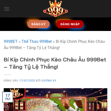
Bỏ
qua
nội
dung
ĐĂNG KÝ
ĐĂNG NHẬP
999BET
»
Thể Thao 999Bet
»
Bí Kíp Chinh Phục Kèo Châu
Âu 999Bet – Tăng Tỷ Lệ Thắng!
Bí Kíp Chinh Phục Kèo Châu Âu 999Bet
– Tăng Tỷ Lệ Thắng!
ĐĂNG VÀO
17/07/2025
BỞI
QUỲNH VY
17
Th7