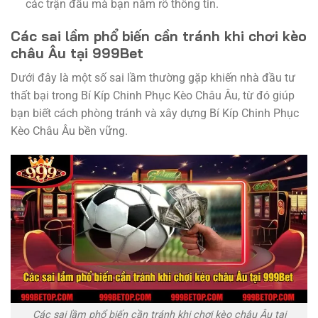
các trận đấu mà bạn nắm rõ thông tin.
Các sai lầm phổ biến cần tránh khi chơi kèo
châu Âu tại 999Bet
Dưới đây là một số sai lầm thường gặp khiến nhà đầu tư
thất bại trong Bí Kíp Chinh Phục Kèo Châu Âu, từ đó giúp
bạn biết cách phòng tránh và xây dựng Bí Kíp Chinh Phục
Kèo Châu Âu bền vững.
Các sai lầm phổ biến cần tránh khi chơi kèo châu Âu tại