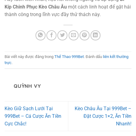
Kíp Chinh Phục Kèo Châu Âu
một cách linh hoạt để gặt hái
thành công trong lĩnh vực đầy thử thách này.
Bài viết này được đăng trong
Thể Thao 999Bet
. Đánh dấu
liên kết thường
trực
.
QUỲNH VY
Kèo Giữ Sạch Lưới Tại
Kèo Châu Âu Tại 999Bet –
999Bet – Cá Cược Ăn Tiền
Đặt Cược 1×2, Ăn Tiền
Cực Chắc!
Nhanh!