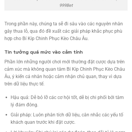
999Bet
Trong phần này, chúng ta sẽ đi sâu vào các nguyên nhân
gây thua lỗ, qua đó đề xuất các giải pháp khắc phục phù
hợp cho Bí Kíp Chinh Phục Kèo Châu Âu.
Tin tưởng quá mức vào cảm tính
Phần lớn những người chơi mới thường đặt cược dựa trên
cảm xúc mà không quan tâm Bí Kíp Chinh Phục Kèo Châu
Âu, ý kiến cá nhân hoặc cảm nhận chủ quan, thay vì dựa
trên dữ liệu thực tế.
Hậu quả: Dễ bỏ lỡ các cơ hội tốt, dễ bị chi phối bởi tâm
lý đám đông.
Giải pháp: Luôn phân tích dữ liệu, cân nhắc các yếu tố
khách quan trước khi đặt cược.