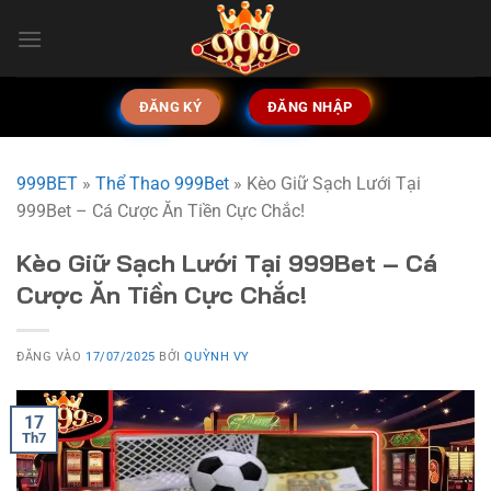
Bỏ
qua
nội
dung
ĐĂNG KÝ
ĐĂNG NHẬP
999BET
»
Thể Thao 999Bet
»
Kèo Giữ Sạch Lưới Tại
999Bet – Cá Cược Ăn Tiền Cực Chắc!
Kèo Giữ Sạch Lưới Tại 999Bet – Cá
Cược Ăn Tiền Cực Chắc!
ĐĂNG VÀO
17/07/2025
BỞI
QUỲNH VY
17
Th7