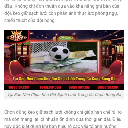
đầu. Không chỉ đơn thuần dựa vào khả năng ghi bàn của
đội, kèo giữ sạch lưới còn phản ánh thực lực phòng ngự,
chiến thuật của đội bóng.
Tại Sao Nên Chọn Kèo Giữ Sạch Lưới Trong Cá Cược Bóng Đá
Chọn đúng kèo giữ sạch lưới không chỉ giúp hạn chế rủi ro
mà còn mang lại lợi nhuận ổn định qua thời gian dài. Điều
này đặc biệt đúng khi bạn hiểu rõ các yếu tố ảnh hưởng