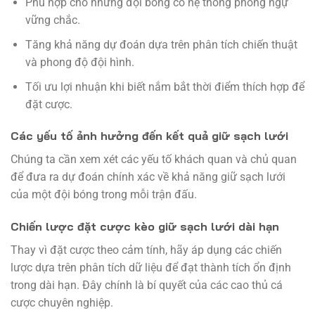
Phù hợp cho những đội bóng có hệ thống phòng ngự
vững chắc.
Tăng khả năng dự đoán dựa trên phân tích chiến thuật
và phong độ đội hình.
Tối ưu lợi nhuận khi biết nắm bắt thời điểm thích hợp để
đặt cược.
Các yếu tố ảnh hưởng đến kết quả giữ sạch lưới
Chúng ta cần xem xét các yếu tố khách quan và chủ quan
để đưa ra dự đoán chính xác về khả năng giữ sạch lưới
của một đội bóng trong mỗi trận đấu.
Chiến lược đặt cược kèo giữ sạch lưới dài hạn
Thay vì đặt cược theo cảm tính, hãy áp dụng các chiến
lược dựa trên phân tích dữ liệu để đạt thành tích ổn định
trong dài hạn. Đây chính là bí quyết của các cao thủ cá
cược chuyên nghiệp.