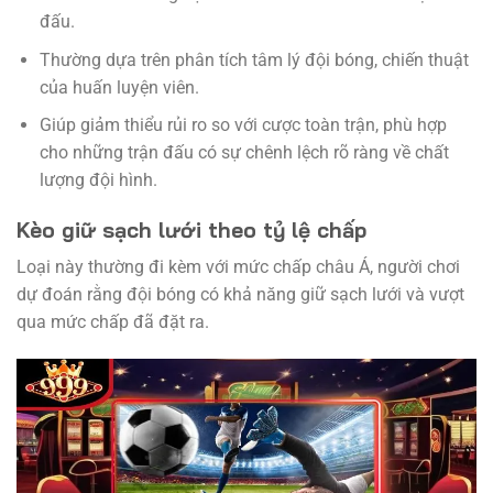
đấu.
Thường dựa trên phân tích tâm lý đội bóng, chiến thuật
của huấn luyện viên.
Giúp giảm thiểu rủi ro so với cược toàn trận, phù hợp
cho những trận đấu có sự chênh lệch rõ ràng về chất
lượng đội hình.
Kèo giữ sạch lưới theo tỷ lệ chấp
Loại này thường đi kèm với mức chấp châu Á, người chơi
dự đoán rằng đội bóng có khả năng giữ sạch lưới và vượt
qua mức chấp đã đặt ra.