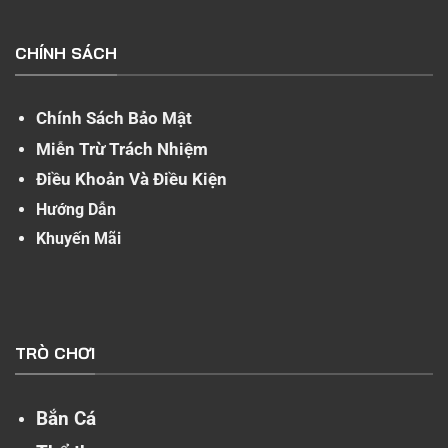
CHÍNH SÁCH
Chính Sách Bảo Mật
Miễn Trừ Trách Nhiệm
Điều Khoản Và Điều Kiện
Hướng Dẫn
Khuyến Mãi
TRÒ CHƠI
Bắn Cá